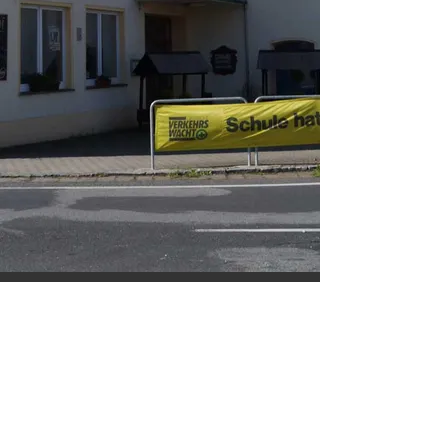
Laußnitzer Hof 01936 Laußnitz
Dresdner Straße 3
IMPRESSUM/DATENSCHUTZ
empfohlen von;